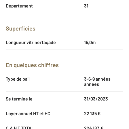
Département
31
Superficies
Longueur vitrine/façade
15,0m
En quelques chiffres
Type de bail
3-6-9 années
années
Se termine le
31/03/2023
Loyer annuel HT et HC
22 135 €
C.A.H.T TOTAL
224 183 €