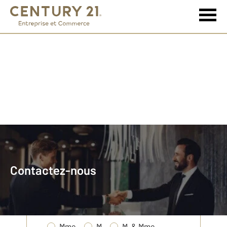
Écrivez-nous à propos
Contactez-nous
de votre projet
Civilité
*
Mme
M
M. & Mme